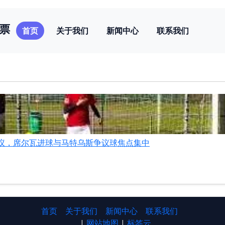
彩票
首页
关于我们
新闻中心
联系我们
热议，席尔瓦进球与马特乌斯争议球焦点集中
首页
关于我们
新闻中心
联系我们
|
网站地图
|
标签云