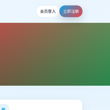
会员登入
立即注册
。
邮