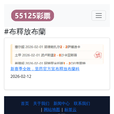
#布釋放布蘭
新賽季全敗，里昂官方宣布釋放布蘭科
2026-02-12
首页
关于我们
新闻中心
联系我们
|
网站地图
|
标签云