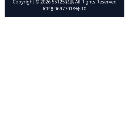
Copyright © 2026 55125彩票 All Rights Reserved
ICP备06977018号-10